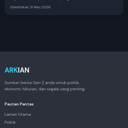
KLCC tercemar! Tapi malam tadi… TIADA KELIBAT satu
Diterbitkan:
31 Mac 2026
pun ulat foto! Semua senyap. Kerajaan action betul-
betul!
ARK
IAN
Sumber berita Gen Z anda untuk politik,
ekonomi, hiburan, dan segala yang penting.
Pautan Pantas
Laman Utama
Politik