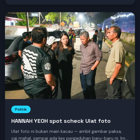
MP PAS pun ada dalam misi ni, tapi Walaun masih kata
drama?!
Politik
HANNAH YEOH spot scheck Ulat foto
Ulat foto ni bukan main kacau — ambil gambar paksa,
caj mahal, sampai ada kes pergaduhan baru-baru ni. Imej