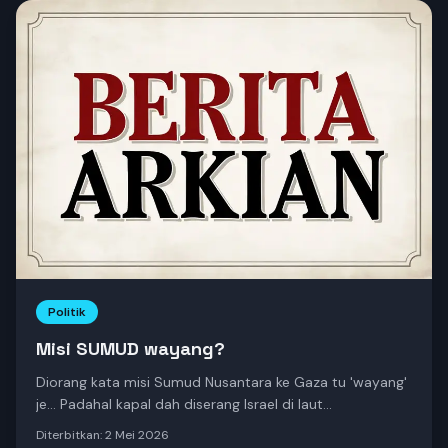
Politik
Misi SUMUD wayang?
Diorang kata misi Sumud Nusantara ke Gaza tu 'wayang'
je… Padahal kapal dah diserang Israel di laut
antarabangsa! 10 rakyat Malaysia hilang, ditahan Zionis!
Diterbitkan:
2 Mei 2026