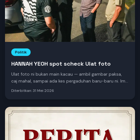
Politik
HANNAH YEOH spot scheck Ulat foto
Ulat foto ni bukan main kacau — ambil gambar paksa,
caj mahal, sampai ada kes pergaduhan baru-baru ni. Imej
KLCC tercemar! Tapi malam tadi… TIADA KELIBAT satu
Diterbitkan:
31 Mei 2026
pun ulat foto! Semua senyap. Kerajaan action betul-
betul!