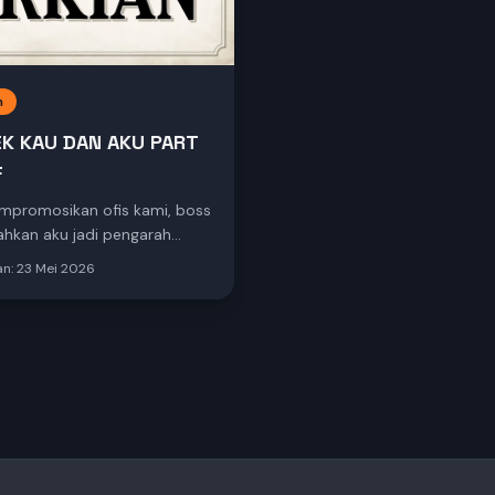
n
K KAU DAN AKU PART
F
mpromosikan ofis kami, boss
ahkan aku jadi pengarah
ideo lagu KAU DAN AKU yang
an:
23 Mei 2026
oleh boss sendiri pada tahun
u. Oleh sebab AI kredit kami
erkurangan, maka kami
dulu draft ya. Terimalah KAU
 terbitan unit hiburan