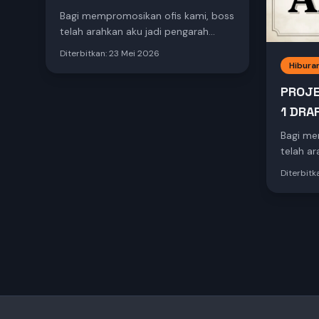
Bagi mempromosikan ofis kami, boss
telah arahkan aku jadi pengarah
muzik video lagu KAU DAN AKU yang
Diterbitkan:
23 Mei 2026
dicipta oleh boss sendiri pada tahun
Hibura
2014 dulu. Oleh sebab AI kredit kami
PROJE
makin berkurangan, maka kami
1 DRA
release dulu draft ya. Terimalah KAU
DAN AKU terbitan unit hiburan
Bagi me
ARKIAN!
telah ar
muzik v
Diterbitk
dicipta 
2014 dul
makin b
release 
DAN AKU
ARKIAN!